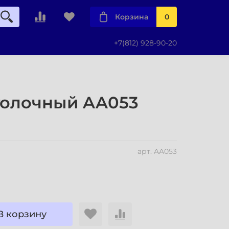
Корзина
0
+7(812) 928-90-20
толочный AA053
арт.
AA053
В корзину