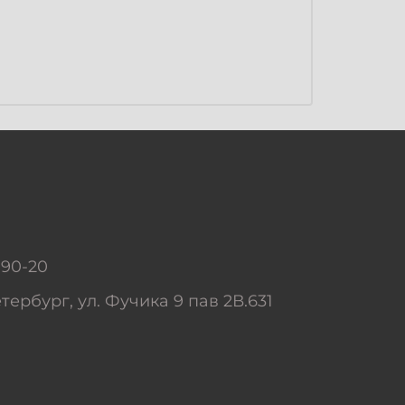
-90-20
тербург, ул. Фучика 9 пав 2В.631