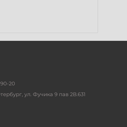
-90-20
тербург, ул. Фучика 9 пав 2В.631