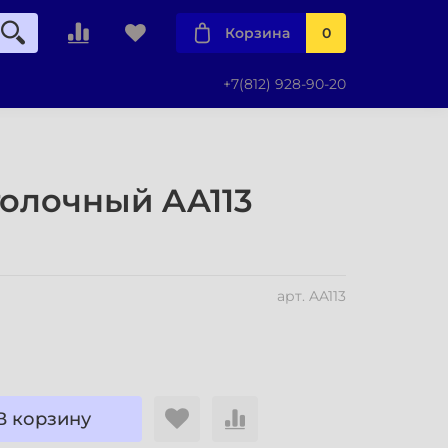
Корзина
0
+7(812) 928-90-20
толочный AA113
арт.
AA113
В корзину