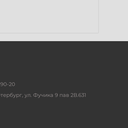
-90-20
тербург, ул. Фучика 9 пав 2В.631