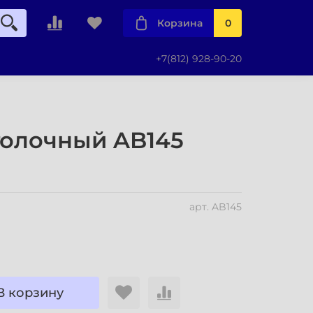
Корзина
0
+7(812) 928-90-20
толочный AB145
арт.
AB145
В корзину