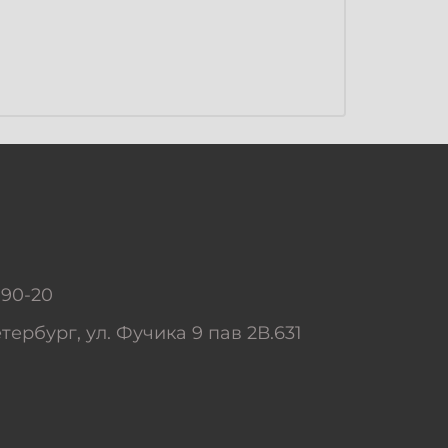
-90-20
тербург, ул. Фучика 9 пав 2В.631