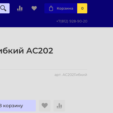
Корзина
0
+7(812) 928-90-20
ибкий AC202
арт.
AC202Гибкий
В корзину