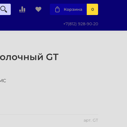
Корзина
0
+7(812) 928-90-20
толочный GT
NMC
арт.
GT