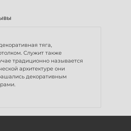
ывы
декоративная тяга,
отолком. Служит также
лучае традиционно называется
ческой архитектуре они
крашались декоративным
орами.