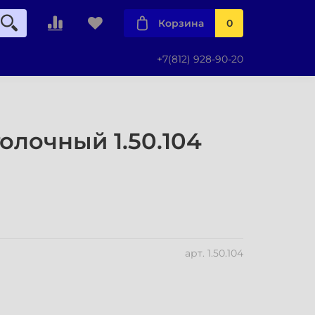
Корзина
0
+7(812) 928-90-20
олочный 1.50.104
арт.
1.50.104