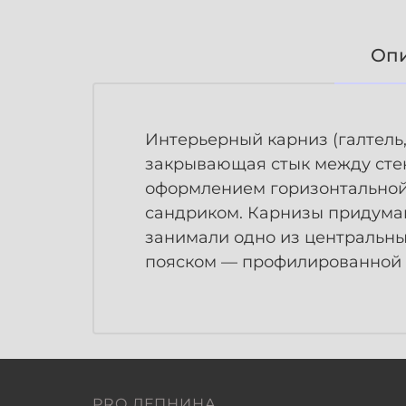
Оп
Интерьерный карниз (галтель,
закрывающая стык между стен
оформлением горизонтальной 
сандриком. Карнизы придуман
занимали одно из центральны
пояском — профилированной л
PRO ЛЕПНИНА