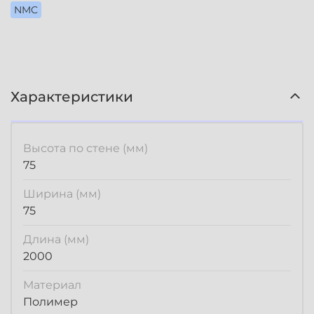
NMC
Характеристики
Высота по стене (мм)
75
Ширина (мм)
75
Длина (мм)
2000
Материал
Полимер