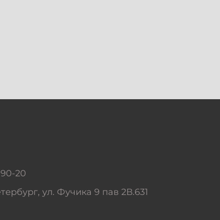
-90-20
тербург, ул. Фучика 9 пав 2В.631